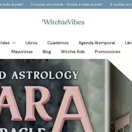
 el país!
3 cuotas sin interés - Envíos a todo el país!
3 cuotas sin interé
stales
Libros
Cuadernos
Agenda Atemporal
Lám
Mayoristas
Blog
Witchie Kids
Promociones