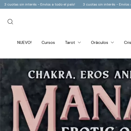
uotas sin interés - Envíos a todo el país!
3 cuotas sin interés - Envíos a todo
NUEVO!
Cursos
Tarot
Oráculos
Cri