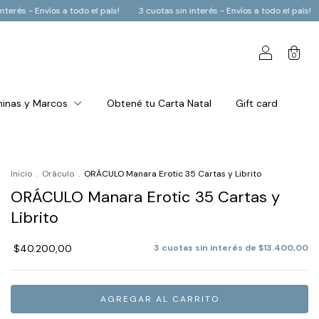
s - Envíos a todo el país!
3 cuotas sin interés - Envíos a todo el país!
3 c
0
inas y Marcos
Obtené tu Carta Natal
Gift card
Inicio
.
Oráculo
.
ORÁCULO Manara Erotic 35 Cartas y Librito
ORÁCULO Manara Erotic 35 Cartas y
Librito
$40.200,00
3
cuotas sin interés de
$13.400,00