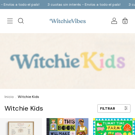
 Envíos a todo el país!
3 cuotas sin interés - Envíos a todo el país!
3 cuot
0
Inicio
.
Witchie Kids
Witchie Kids
FILTRAR