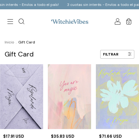
s - Envíos a todo el país!
3 cuotas sin interés - Envíos a todo el país!
3 c
0
Inicio
.
Gift Card
Gift Card
FILTRAR
$17.91 USD
$35.83 USD
$71.66 USD