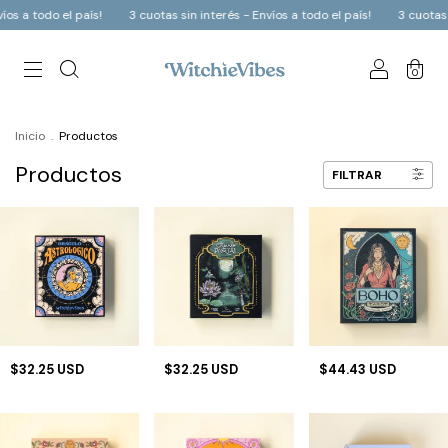
 todo el país!
3 cuotas sin interés - Envíos a todo el país!
3 cuotas sin i
0
Inicio
.
Productos
Productos
FILTRAR
$32.25 USD
$32.25 USD
$44.43 USD