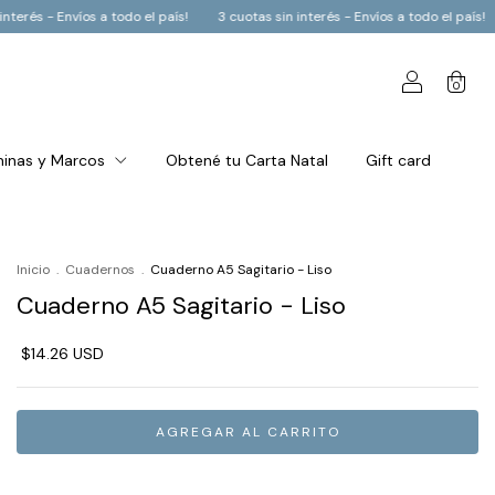
otas sin interés - Envíos a todo el país!
3 cuotas sin interés - Envíos a todo 
0
inas y Marcos
Obtené tu Carta Natal
Gift card
Inicio
.
Cuadernos
.
Cuaderno A5 Sagitario - Liso
Cuaderno A5 Sagitario - Liso
$14.26 USD