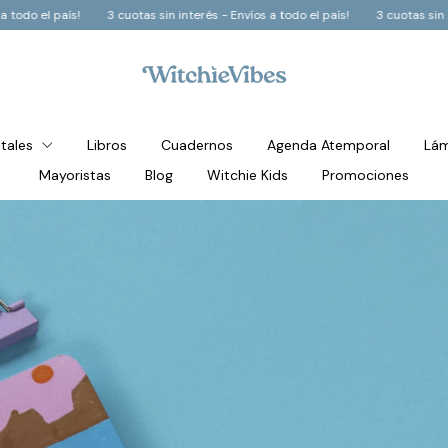
 - Envíos a todo el país!
3 cuotas sin interés - Envíos a todo el país!
3 cu
stales
Libros
Cuadernos
Agenda Atemporal
Lám
Mayoristas
Blog
Witchie Kids
Promociones