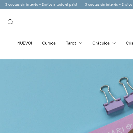
el país!
3 cuotas sin interés - Envíos a todo el país!
3 cuotas sin interés
NUEVO!
Cursos
Tarot
Oráculos
Cri