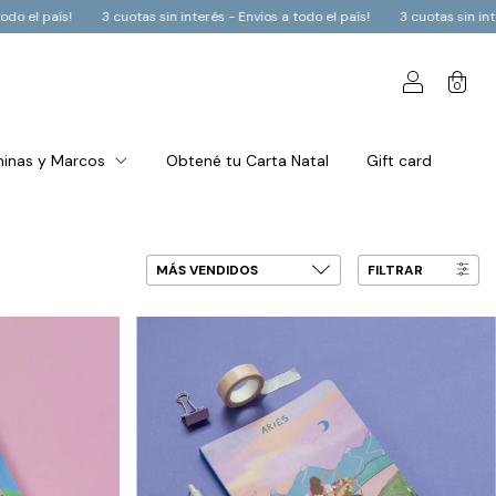
nterés - Envíos a todo el país!
3 cuotas sin interés - Envíos a todo el país!
0
inas y Marcos
Obtené tu Carta Natal
Gift card
FILTRAR