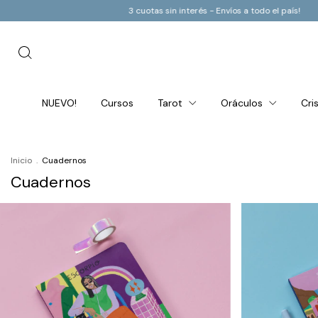
3 cuotas sin interés - Envíos a todo el país!
3 cuotas sin interés - Envíos a
NUEVO!
Cursos
Tarot
Oráculos
Cri
Inicio
.
Cuadernos
Cuadernos