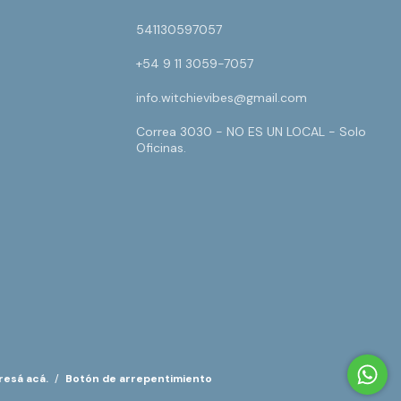
541130597057
+54 9 11 3059-7057
info.witchievibes@gmail.com
Correa 3030 - NO ES UN LOCAL - Solo
Oficinas.
resá acá.
/
Botón de arrepentimiento