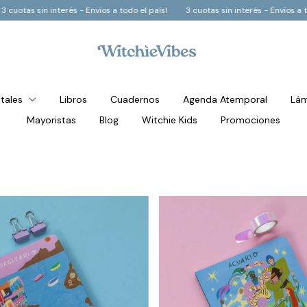
 todo el país!
3 cuotas sin interés - Envíos a todo el país!
3 cuotas sin i
stales
Libros
Cuadernos
Agenda Atemporal
Lám
Mayoristas
Blog
Witchie Kids
Promociones