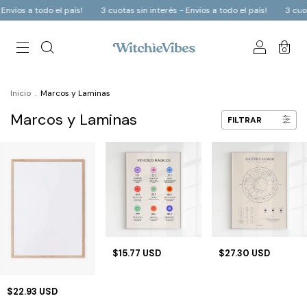
íos a todo el país!
3 cuotas sin interés - Envíos a todo el país!
3 cuotas 
0
Inicio
.
Marcos y Laminas
Marcos y Laminas
FILTRAR
$15.77 USD
$27.30 USD
$22.93 USD