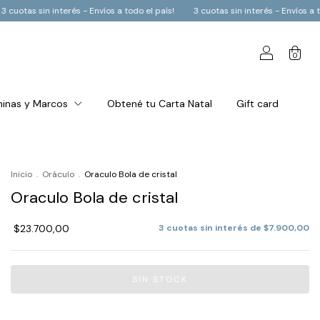
l país!
3 cuotas sin interés - Envíos a todo el país!
3 cuotas sin interés 
0
inas y Marcos
Obtené tu Carta Natal
Gift card
Inicio
.
Oráculo
.
Oraculo Bola de cristal
Oraculo Bola de cristal
$23.700,00
3
cuotas sin interés de
$7.900,00