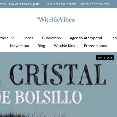
tas sin interés - Envíos a todo el país!
3 cuotas sin interés - Envíos a todo e
stales
Libros
Cuadernos
Agenda Atemporal
Lám
Mayoristas
Blog
Witchie Kids
Promociones
SIN STOCK