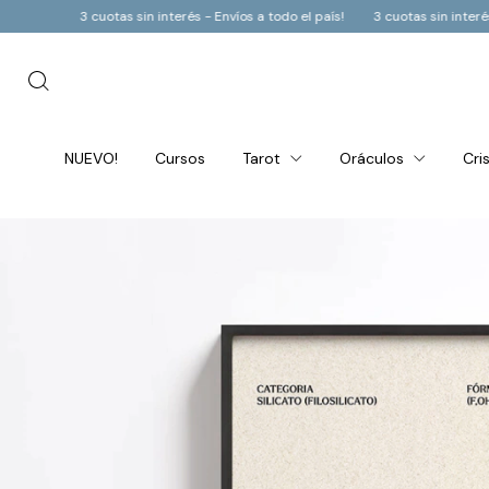
íos a todo el país!
3 cuotas sin interés - Envíos a todo el país!
3 cuotas 
NUEVO!
Cursos
Tarot
Oráculos
Cri