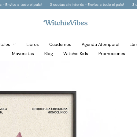
sin interés - Envíos a todo el país!
3 cuotas sin interés - Envíos a todo el pa
stales
Libros
Cuadernos
Agenda Atemporal
Lám
Mayoristas
Blog
Witchie Kids
Promociones