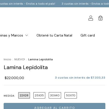
ís!
3 cuotas sin interés - Envíos a todo el país!
3 cuotas sin interés - En
0
inas y Marcos
Obtené tu Carta Natal
Gift card
Inicio
.
NUEVO!
.
Lamina Lepidolita
Lamina Lepidolita
$22.000,00
3
cuotas sin interés de
$7.333,33
22X28
25X35
30X40
50X70
MEDIDA