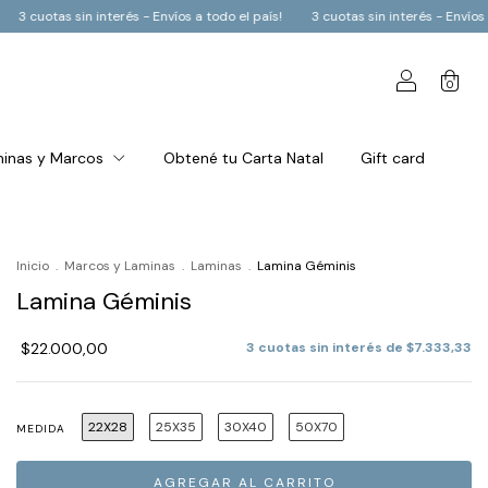
 Envíos a todo el país!
3 cuotas sin interés - Envíos a todo el país!
3 cuo
0
inas y Marcos
Obtené tu Carta Natal
Gift card
Inicio
.
Marcos y Laminas
.
Laminas
.
Lamina Géminis
Lamina Géminis
$22.000,00
3
cuotas sin interés de
$7.333,33
22X28
25X35
30X40
50X70
MEDIDA