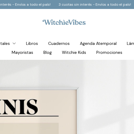
l país!
3 cuotas sin interés - Envíos a todo el país!
3 cuotas sin interés -
stales
Libros
Cuadernos
Agenda Atemporal
Lám
Mayoristas
Blog
Witchie Kids
Promociones