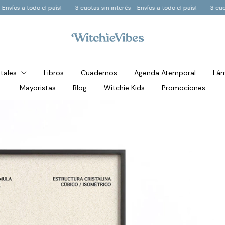
n interés - Envíos a todo el país!
3 cuotas sin interés - Envíos a todo el paí
stales
Libros
Cuadernos
Agenda Atemporal
Lám
Mayoristas
Blog
Witchie Kids
Promociones