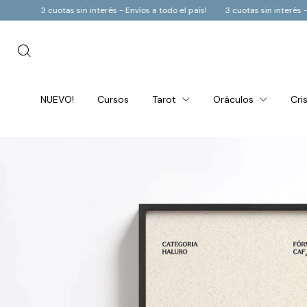
os a todo el país!
3 cuotas sin interés - Envíos a todo el país!
3 cuotas si
NUEVO!
Cursos
Tarot
Oráculos
Cri