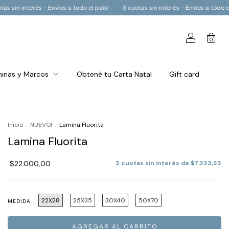
s!
3 cuotas sin interés - Envíos a todo el país!
3 cuotas sin interés - Enví
0
inas y Marcos
Obtené tu Carta Natal
Gift card
Inicio
.
NUEVO!
.
Lamina Fluorita
Lamina Fluorita
$22.000,00
3
cuotas sin interés de
$7.333,33
22X28
25X35
30X40
50X70
MEDIDA