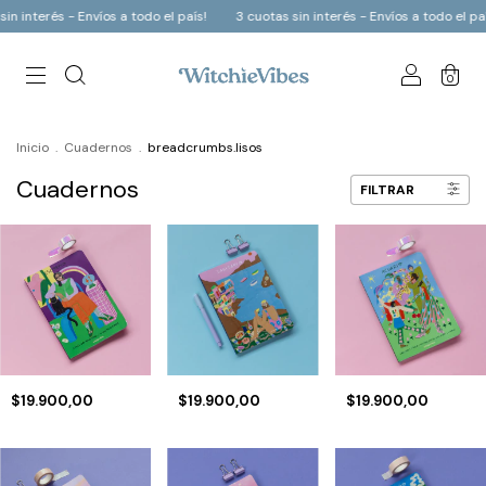
s - Envíos a todo el país!
3 cuotas sin interés - Envíos a todo el país!
3 c
0
Inicio
.
Cuadernos
.
breadcrumbs.lisos
Cuadernos
FILTRAR
$19.900,00
$19.900,00
$19.900,00