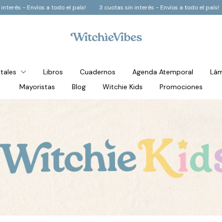
 el país!
3 cuotas sin interés - Envíos a todo el país!
3 cuotas sin interés
stales
Libros
Cuadernos
Agenda Atemporal
Lám
Mayoristas
Blog
Witchie Kids
Promociones