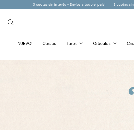
otas sin interés - Envíos a todo el país!
3 cuotas sin interés - Envíos a todo
NUEVO!
Cursos
Tarot
Oráculos
Cri