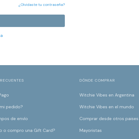
¿Olvidaste tu contraseña?
ta
FRECUENTES
DÓNDE COMPRAR
Pago
Witchie Vibes en Argentina
 mi pedido?
Witchie Vibes en el mundo
mpos de envío
Comprar desde otros paises
o o compro una Gift Card?
Mayoristas