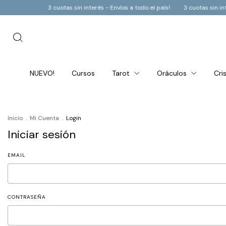
3 cuotas sin interés - Envíos a todo el país!
3 cuotas sin interés - Env
NUEVO!
Cursos
Tarot
Oráculos
Cri
Inicio
.
Mi Cuenta
.
Login
Iniciar sesión
EMAIL
CONTRASEÑA