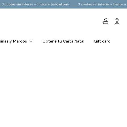
in interés - Envíos a todo el país!
3 cuotas sin interés - Envíos a todo el paí
0
inas y Marcos
Obtené tu Carta Natal
Gift card