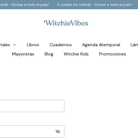
íos a todo el país!
3 cuotas sin interés - Envíos a todo el país!
3 cuotas s
stales
Libros
Cuadernos
Agenda Atemporal
Lám
Mayoristas
Blog
Witchie Kids
Promociones