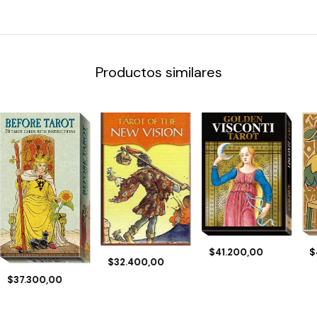
Productos similares
$41.200,00
$
$32.400,00
$37.300,00