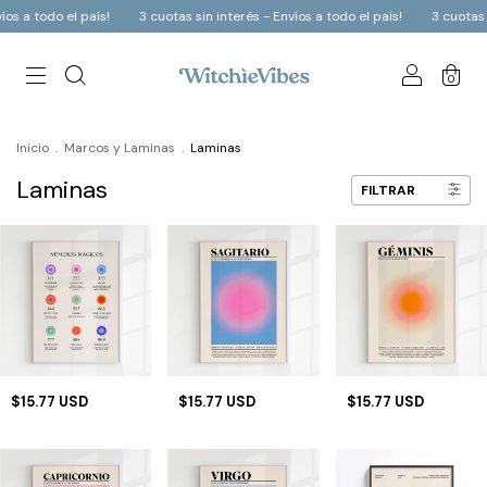
a todo el país!
3 cuotas sin interés - Envíos a todo el país!
3 cuotas sin i
0
Inicio
.
Marcos y Laminas
.
Laminas
Laminas
FILTRAR
$15.77 USD
$15.77 USD
$15.77 USD