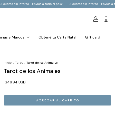
 país!
3 cuotas sin interés - Envíos a todo el país!
3 cuotas sin interés -
0
inas y Marcos
Obtené tu Carta Natal
Gift card
Inicio
.
Tarot
.
Tarot de los Animales
Tarot de los Animales
$46.94 USD